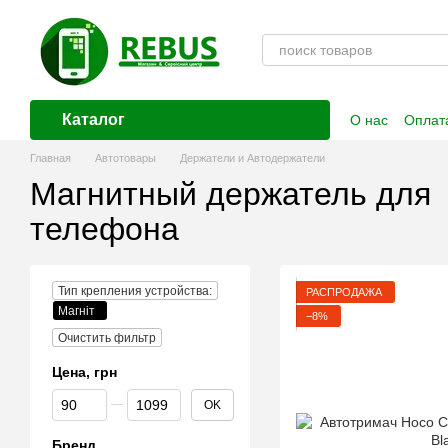
Перейти к основному контенту
Каталог
О нас
Оплата
Контактная
Главная
Автотовары
Держатели и Автодержатели
Магнитный держатель для
телефона
Тип крепления устройства:
РАСПРОДАЖА
Магніт
−8%
Очистить фильтр
Цена, грн
От Цена, грн
До Цена, грн
OK
Бренд