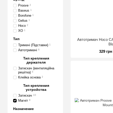
Proove
2
Baseus
1
Borofone
1
Gelius
1
Hoco
2
XO
1
Тип
Автотримач Hoco CA
Bl
Тримачі (Підставки)
1
Автотримачі
6
329 грн
Тип крепления
держателя
Затискач (вентиляційна
решітка)
5
Клейка основа
2
Тип крепления
устройства
Затискач
10
Магніт
8
Назначение