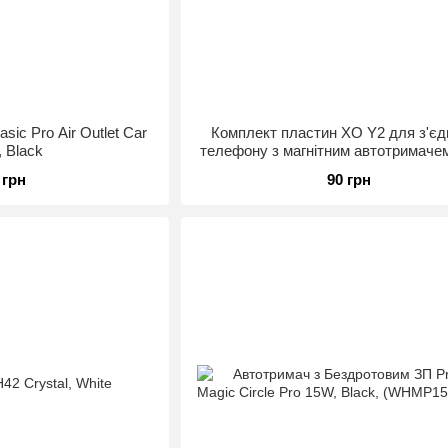
sic Pro Air Outlet Car
Комплект пластин XO Y2 для з'є
, Black
телефону з магнітним автотримачем,
 грн
90 грн