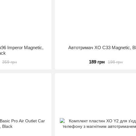
96 Imperor Magnetic,
Автотримач XO С33 Magnetic, B
ack
189 грн
359 грн
198 грн