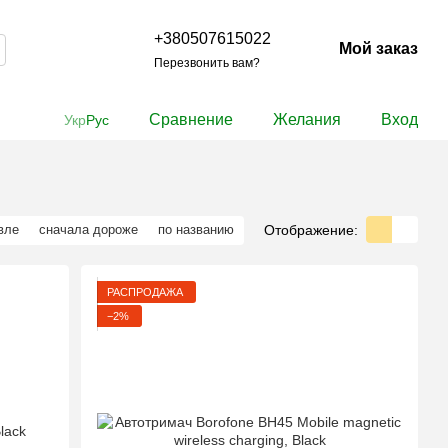
+380507615022
Мой заказ
Перезвонить вам?
Сравнение
Желания
Вход
Укр
Рус
Отображение:
вле
сначала дороже
по названию
РАСПРОДАЖА
−2%