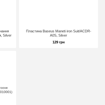
днання
Пластина Baseus Maneti iron Suit/ACDR-
 Silver
A0S, Silver
129 грн