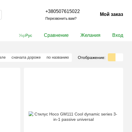
+380507615022
Мой заказ
Перезвонить вам?
Сравнение
Желания
Вход
Укр
Рус
Отображение:
вле
сначала дороже
по названию