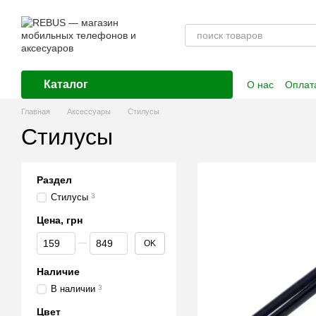
Перейти к основному контенту
Каталог
О нас
Оплата
Контактная
Главная
Аксессуары
Стилусы
Стилусы
Раздел
Стилусы
3
Цена, грн
От Цена, грн
До Цена, грн
OK
Наличие
В наличии
3
Цвет