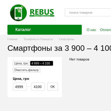
Перейти к основному контенту
Каталог
О нас
Оплата
Контактная
Главная
Телефоны и Планшеты
Смартфоны
Смартфоны за 3 900 – 4 10
Нет товаров
Цена, грн:
4 999 – 4 100
Очистить фильтр
Цена, грн
От Цена, грн
До Цена, грн
OK