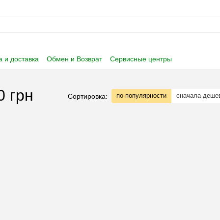
 и доставка
Обмен и Возврат
Сервисные центры
 информация
Пользовательское соглашение
0 грн
по популярности
сначала деше
Сортировка: