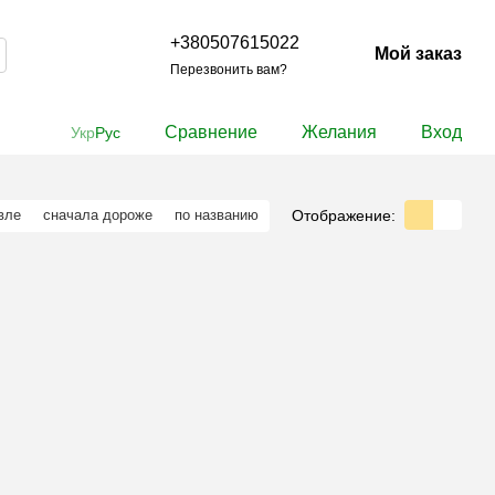
+380507615022
Мой заказ
Перезвонить вам?
Сравнение
Желания
Вход
Укр
Рус
Отображение:
вле
сначала дороже
по названию