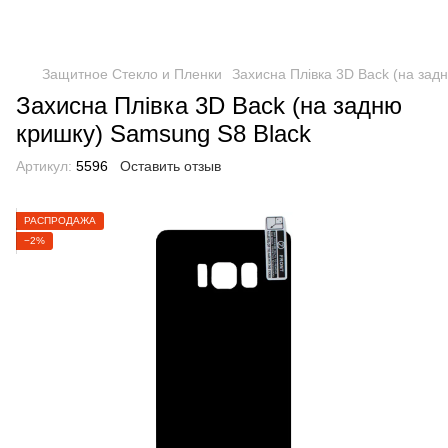
Защитное Стекло и Пленки
Захисна Плівка 3D Back (на зад
Захисна Плівка 3D Back (на задню
кришку) Samsung S8 Black
Артикул:
5596
Оставить отзыв
РАСПРОДАЖА
−2%