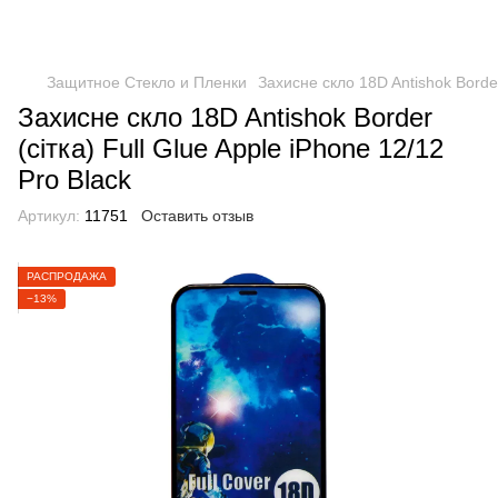
Защитное Стекло и Пленки
Захисне скло 18D Antishok Border 
Захисне скло 18D Antishok Border
(сітка) Full Glue Apple iPhone 12/12
Pro Black
Артикул:
11751
Оставить отзыв
РАСПРОДАЖА
−13%