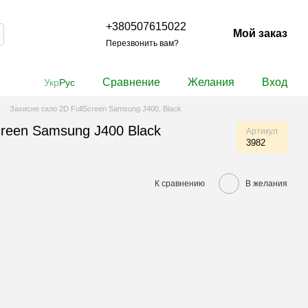
+380507615022
Мой заказ
Перезвонить вам?
Сравнение
Желания
Вход
Укр
Рус
Захисне скло 2D FullScreen Samsung J400, Black
creen Samsung J400 Black
Артикул
3982
К сравнению
В желания