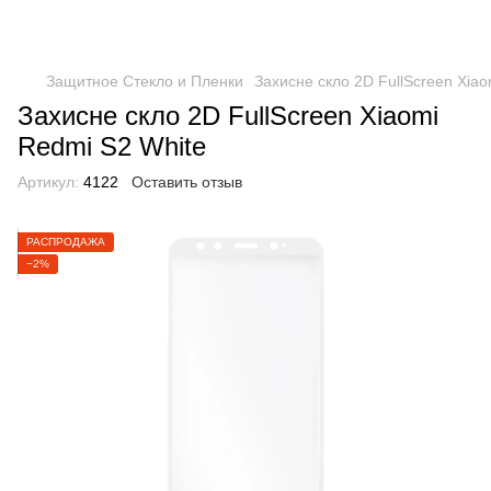
Защитное Стекло и Пленки
Захисне скло 2D FullScreen Xiao
Захисне скло 2D FullScreen Xiaomi
Redmi S2 White
Артикул:
4122
Оставить отзыв
РАСПРОДАЖА
−2%