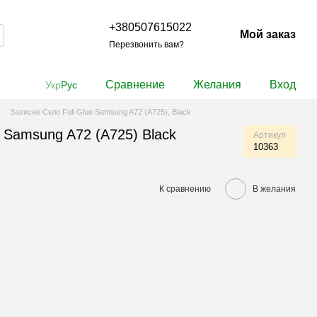
+380507615022
Мой заказ
Перезвонить вам?
Сравнение
Желания
Вход
Укр
Рус
Захисне Скло Full Glue Samsung A72 (A725), Black
e Samsung A72 (A725) Black
Артикул
10363
К сравнению
В желания