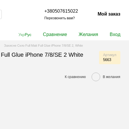
+380507615022
Мой заказ
Перезвонить вам?
Сравнение
Желания
Вход
Укр
Рус
Захисне Скло Full Matt Full Glue iPhone 7/8/SE 2, White
 Full Glue iPhone 7/8/SE 2 White
Артикул
5663
К сравнению
В желания