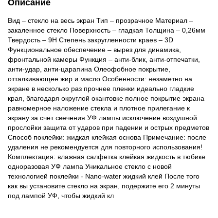
Описание
Вид – стекло на весь экран Тип – прозрачное Материал –
закаленное стекло Поверхность – гладкая Толщина – 0,26мм
Твердость – 9H Степень закругленности краев – 3D
Функциональное обеспечение – вырез для динамика,
фронтальной камеры Функция – анти-блик, анти-отпечатки,
анти-удар, анти-царапина Олеофобное покрытие,
отталкивающее жир и масло Особенности: незаметно на
экране в несколько раз прочнее пленки идеально гладкие
края, благодаря округлой окантовке полное покрытие экрана
равномерное наложение стекла и плотное прилегание к
экрану за счет свечения УФ лампы исключение воздушной
прослойки защита от ударов при падении и острых предметов
Способ поклейки: жидкая клейкая основа Примечание: после
удаления не рекомендуется для повторного использования!
Комплектация: влажная салфетка клейкая жидкость в тюбике
одноразовая УФ лампа Уникальное стекло с новой
технологией поклейки - Nano-water жидкий клей После того
как вы установите стекло на экран, подержите его 2 минуты
под лампой УФ, чтобы жидкий кл