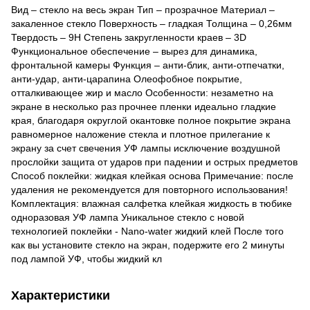
Вид – стекло на весь экран Тип – прозрачное Материал –
закаленное стекло Поверхность – гладкая Толщина – 0,26мм
Твердость – 9H Степень закругленности краев – 3D
Функциональное обеспечение – вырез для динамика,
фронтальной камеры Функция – анти-блик, анти-отпечатки,
анти-удар, анти-царапина Олеофобное покрытие,
отталкивающее жир и масло Особенности: незаметно на
экране в несколько раз прочнее пленки идеально гладкие
края, благодаря округлой окантовке полное покрытие экрана
равномерное наложение стекла и плотное прилегание к
экрану за счет свечения УФ лампы исключение воздушной
прослойки защита от ударов при падении и острых предметов
Способ поклейки: жидкая клейкая основа Примечание: после
удаления не рекомендуется для повторного использования!
Комплектация: влажная салфетка клейкая жидкость в тюбике
одноразовая УФ лампа Уникальное стекло с новой
технологией поклейки - Nano-water жидкий клей После того
как вы установите стекло на экран, подержите его 2 минуты
под лампой УФ, чтобы жидкий кл
Характеристики