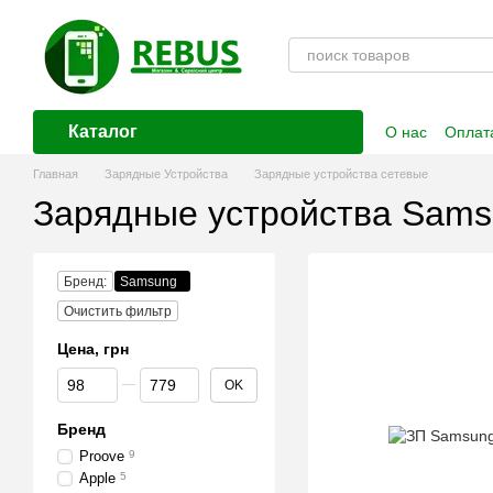
Перейти к основному контенту
Каталог
О нас
Оплата
Контактная
Главная
Зарядные Устройства
Зарядные устройства сетевые
Зарядные устройства Sam
Бренд:
Samsung
Очистить фильтр
Цена, грн
От Цена, грн
До Цена, грн
OK
Бренд
Proove
9
Apple
5