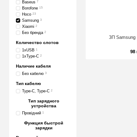
Baseus
7
Borofone
15
Hoco
23
Samsung
3
Xiaomi
2
Без бренда
2
ЗП Samsung 
Количество слотов
1xUSB
1
98
1xType-C
2
Наличие кабеля
Без кабелю
3
Тип кабелю
Type-C, Type-C
2
Тип зарядного
устройства
Провідний
1
Функция быстрой
зарядки