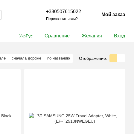
+380507615022
Мой заказ
Перезвонить вам?
Сравнение
Желания
Вход
Укр
Рус
Отображение:
вле
сначала дороже
по названию