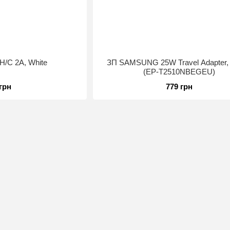
H/C 2A, White
ЗП SAMSUNG 25W Travel Adapter, 
(EP-T2510NBEGEU)
 грн
779 грн